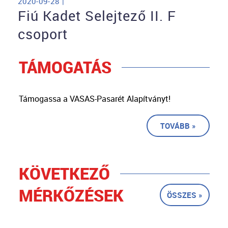
2020-09-28 |
Fiú Kadet Selejtező II. F
csoport
TÁMOGATÁS
Támogassa a VASAS-Pasarét Alapítványt!
TOVÁBB »
KÖVETKEZŐ
MÉRKŐZÉSEK
ÖSSZES »