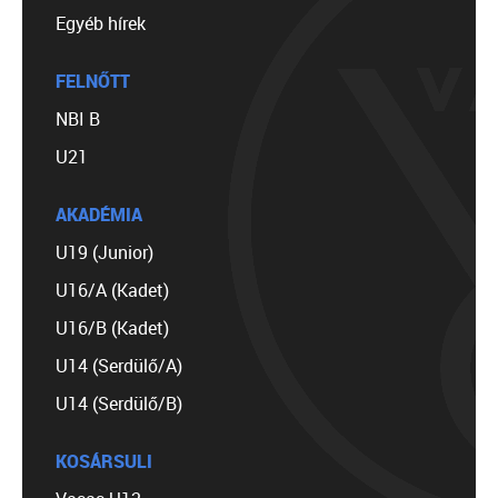
Egyéb hírek
FELNŐTT
NBI B
U21
AKADÉMIA
U19 (Junior)
U16/A (Kadet)
U16/B (Kadet)
U14 (Serdülő/A)
U14 (Serdülő/B)
KOSÁRSULI