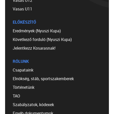
Vasas U12
Vasas U11
ELŐKÉSZÍTŐ
Eredmények (Nyuszi Kupa)
Következő forduló (Nyuszi Kupa)
Jelentkezz Kosarasnak!
RÓLUNK
Csapataink
Elnökség, stáb, sportszakemberek
Történetünk
TAO
Szabályzatok, kódexek
Egyéb dokumentumok