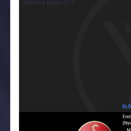
Honvéd Kupa U11
ELŐ
Ere
(Ny
V