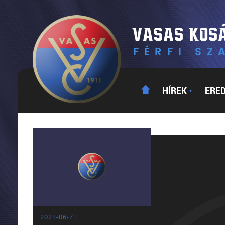
HÍREK
ERE
▼
2021-06-7 |