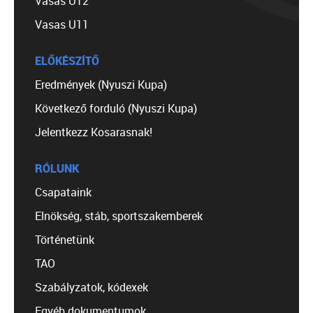
Vasas U12
Vasas U11
ELŐKÉSZÍTŐ
Eredmények (Nyuszi Kupa)
Következő forduló (Nyuszi Kupa)
Jelentkezz Kosarasnak!
RÓLUNK
Csapataink
Elnökség, stáb, sportszakemberek
Történetünk
TAO
Szabályzatok, kódexek
Egyéb dokumentumok