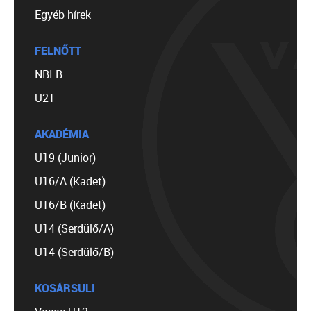
Egyéb hírek
FELNŐTT
NBI B
U21
AKADÉMIA
U19 (Junior)
U16/A (Kadet)
U16/B (Kadet)
U14 (Serdülő/A)
U14 (Serdülő/B)
KOSÁRSULI