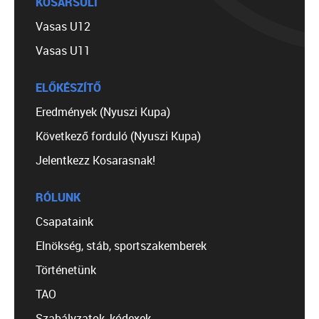
KOSÁRSULI
Vasas U12
Vasas U11
ELŐKÉSZÍTŐ
Eredmények (Nyuszi Kupa)
Következő forduló (Nyuszi Kupa)
Jelentkezz Kosarasnak!
RÓLUNK
Csapataink
Elnökség, stáb, sportszakemberek
Történetünk
TAO
Szabályzatok, kódexek