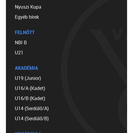
Nyuszi Kupa
Egyéb hírek
FELNŐTT
NBI B
U21
AKADÉMIA
U19 (Junior)
U16/A (Kadet)
U16/B (Kadet)
U14 (Serdülő/A)
U14 (Serdülő/B)