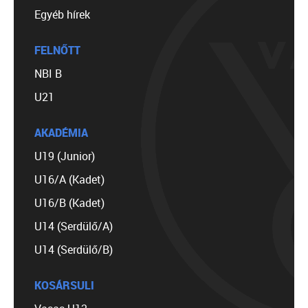
Egyéb hírek
FELNŐTT
NBI B
U21
AKADÉMIA
U19 (Junior)
U16/A (Kadet)
U16/B (Kadet)
U14 (Serdülő/A)
U14 (Serdülő/B)
KOSÁRSULI