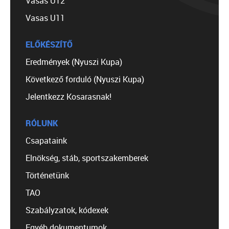
Vasas U12
Vasas U11
ELŐKÉSZÍTŐ
Eredmények (Nyuszi Kupa)
Következő forduló (Nyuszi Kupa)
Jelentkezz Kosarasnak!
RÓLUNK
Csapataink
Elnökség, stáb, sportszakemberek
Történetünk
TAO
Szabályzatok, kódexek
Egyéb dokumentumok