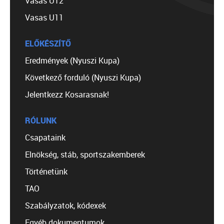
Vasas U12
Vasas U11
ELŐKÉSZÍTŐ
Eredmények (Nyuszi Kupa)
Következő forduló (Nyuszi Kupa)
Jelentkezz Kosarasnak!
RÓLUNK
Csapataink
Elnökség, stáb, sportszakemberek
Történetünk
TAO
Szabályzatok, kódexek
Egyéb dokumentumok