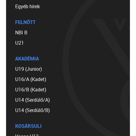
Egyéb hírek
FELNŐTT
NBI B
U21
AKADÉMIA
U19 (Junior)
U16/A (Kadet)
U16/B (Kadet)
U14 (Serdülő/A)
U14 (Serdülő/B)
KOSÁRSULI