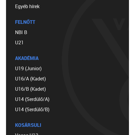
Egyéb hírek
FELNŐTT
NBI B
U21
AKADÉMIA
U19 (Junior)
U16/A (Kadet)
U16/B (Kadet)
U14 (Serdülő/A)
U14 (Serdülő/B)
KOSÁRSULI