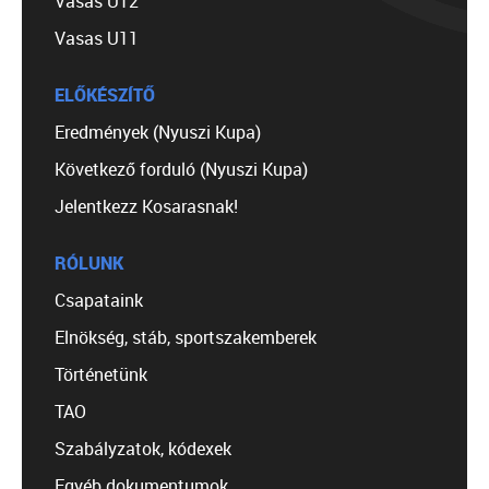
Vasas U12
Vasas U11
ELŐKÉSZÍTŐ
Eredmények (Nyuszi Kupa)
Következő forduló (Nyuszi Kupa)
Jelentkezz Kosarasnak!
RÓLUNK
Csapataink
Elnökség, stáb, sportszakemberek
Történetünk
TAO
Szabályzatok, kódexek
Egyéb dokumentumok