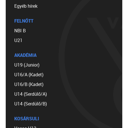
Egyéb hírek
FELNŐTT
NBI B
U21
AKADÉMIA
U19 (Junior)
U16/A (Kadet)
U16/B (Kadet)
U14 (Serdülő/A)
U14 (Serdülő/B)
KOSÁRSULI