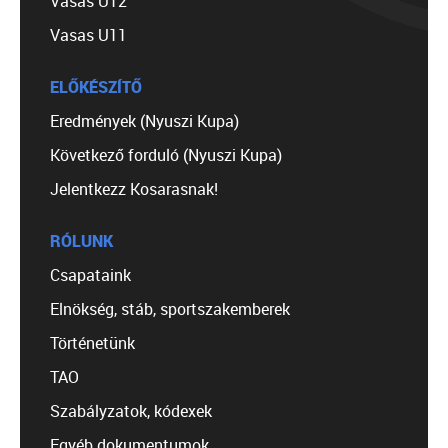
Vasas U12
Vasas U11
ELŐKÉSZÍTŐ
Eredmények (Nyuszi Kupa)
Következő forduló (Nyuszi Kupa)
Jelentkezz Kosarasnak!
RÓLUNK
Csapataink
Elnökség, stáb, sportszakemberek
Történetünk
TAO
Szabályzatok, kódexek
Egyéb dokumentumok