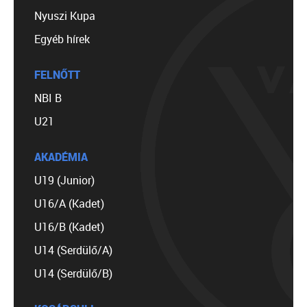
Nyuszi Kupa
Egyéb hírek
FELNŐTT
NBI B
U21
AKADÉMIA
U19 (Junior)
U16/A (Kadet)
U16/B (Kadet)
U14 (Serdülő/A)
U14 (Serdülő/B)