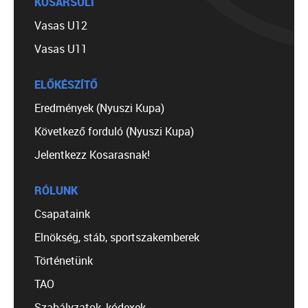
KOSÁRSULI
Vasas U12
Vasas U11
ELŐKÉSZÍTŐ
Eredmények (Nyuszi Kupa)
Következő forduló (Nyuszi Kupa)
Jelentkezz Kosarasnak!
RÓLUNK
Csapataink
Elnökség, stáb, sportszakemberek
Történetünk
TAO
Szabályzatok, kódexek