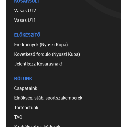
KOSÁRSULI
Vasas U12
Vasas U11
ELŐKÉSZÍTŐ
Eredmények (Nyuszi Kupa)
Következő forduló (Nyuszi Kupa)
Jelentkezz Kosarasnak!
RÓLUNK
Csapataink
Elnökség, stáb, sportszakemberek
Történetünk
TAO
Szabályzatok, kódexek