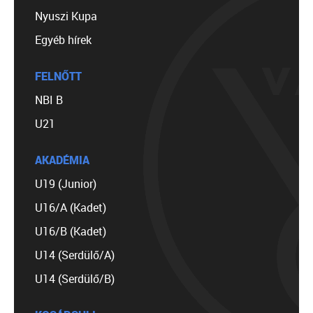
Nyuszi Kupa
Egyéb hírek
FELNŐTT
NBI B
U21
AKADÉMIA
U19 (Junior)
U16/A (Kadet)
U16/B (Kadet)
U14 (Serdülő/A)
U14 (Serdülő/B)