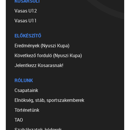
KOSÁRSULI
Vasas U12
Vasas U11
ELŐKÉSZÍTŐ
Eredmények (Nyuszi Kupa)
Következő forduló (Nyuszi Kupa)
Jelentkezz Kosarasnak!
RÓLUNK
Csapataink
Elnökség, stáb, sportszakemberek
Történetünk
TAO
Szabályzatok, kódexek