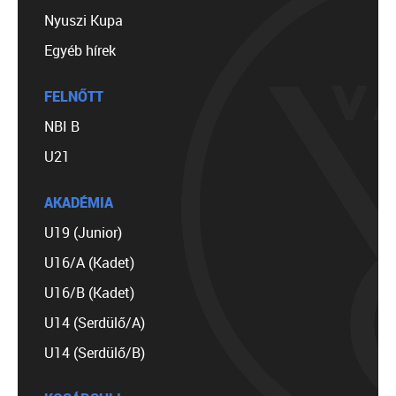
Nyuszi Kupa
Egyéb hírek
FELNŐTT
NBI B
U21
AKADÉMIA
U19 (Junior)
U16/A (Kadet)
U16/B (Kadet)
U14 (Serdülő/A)
U14 (Serdülő/B)