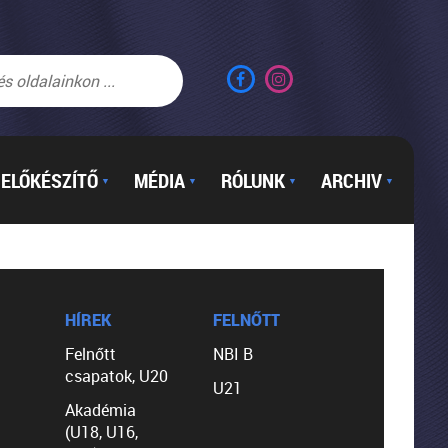
ELŐKÉSZÍTŐ
MÉDIA
RÓLUNK
ARCHIV
▼
▼
▼
▼
HÍREK
FELNŐTT
Felnőtt
NBI B
csapatok, U20
U21
Akadémia
(U18, U16,