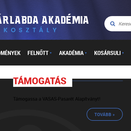
DMÉNYEK
FELNŐTT
AKADÉMIA
KOSÁRSULI
▼
▼
▼
TÁMOGATÁS
Támogassa a VASAS-Pasarét Alapítványt!
TOVÁBB »