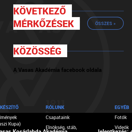
KÖVETKEZŐ
MÉRKŐZÉSEK
ÖSSZES »
KÖZÖSSÉG
A Vasas Akadémia facebook oldala
KÉSZÍTŐ
RÓLUNK
EGYÉB
dmények
Csapataink
Fotók
uszi Kupa)
Elnökség, stáb,
Videók
asas Kosárlabda Akadémia
Jelentkezés:
+