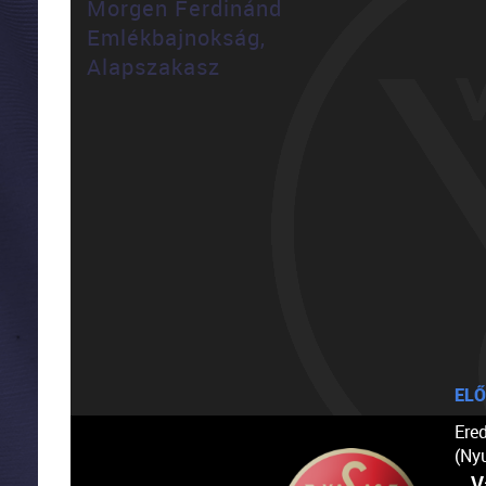
Morgen Ferdinánd
Emlékbajnokság,
Alapszakasz
ELŐ
Ere
(Ny
V