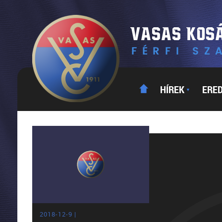
HÍREK
ERE
▼
2018-12-9 |