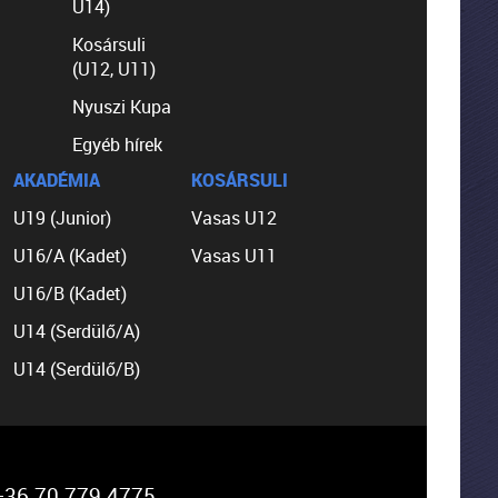
U14)
Kosársuli
(U12, U11)
Nyuszi Kupa
Egyéb hírek
AKADÉMIA
KOSÁRSULI
U19 (Junior)
Vasas U12
U16/A (Kadet)
Vasas U11
U16/B (Kadet)
U14 (Serdülő/A)
U14 (Serdülő/B)
36 70 779 4775