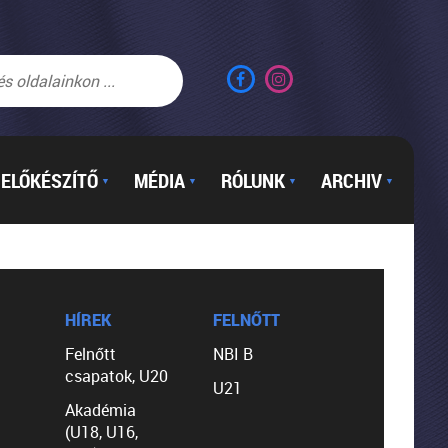
ELŐKÉSZÍTŐ
MÉDIA
RÓLUNK
ARCHIV
▼
▼
▼
▼
HÍREK
FELNŐTT
Felnőtt
NBI B
csapatok, U20
U21
Akadémia
(U18, U16,