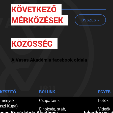
KÖVETKEZŐ
MÉRKŐZÉSEK
ÖSSZES »
KÖZÖSSÉG
A Vasas Akadémia facebook oldala
KÉSZÍTŐ
RÓLUNK
EGYÉB
dmények
Csapataink
Fotók
uszi Kupa)
Elnökség, stáb,
Videók
asas Kosárlabda Akadémia
Jelentkezés:
+