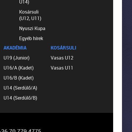
U14)
Kosársuli
(U12, U11)
Nyuszi Kupa
Egyéb hírek
AKADÉMIA
KOSÁRSULI
U19 (Junior)
Vasas U12
U16/A (Kadet)
Vasas U11
U16/B (Kadet)
U14 (Serdülő/A)
U14 (Serdülő/B)
36 70 779 4775