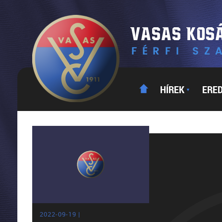
HÍREK
ERE
▼
2022-09-19 |