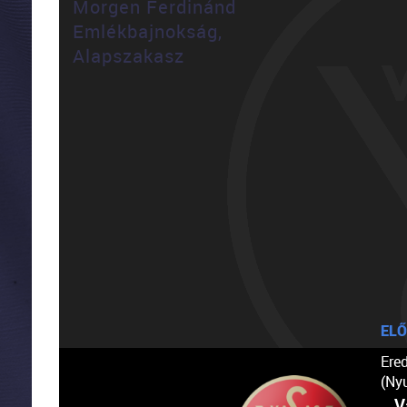
Morgen Ferdinánd
Emlékbajnokság,
Alapszakasz
ELŐ
Ere
(Ny
V