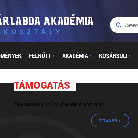
DMÉNYEK
FELNŐTT
AKADÉMIA
KOSÁRSULI
▼
▼
▼
TÁMOGATÁS
Támogassa a VASAS-Pasarét Alapítványt!
TOVÁBB »