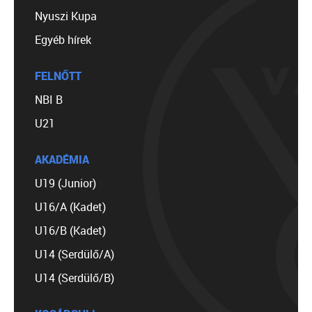
Nyuszi Kupa
Egyéb hírek
FELNŐTT
NBI B
U21
AKADÉMIA
U19 (Junior)
U16/A (Kadet)
U16/B (Kadet)
U14 (Serdülő/A)
U14 (Serdülő/B)