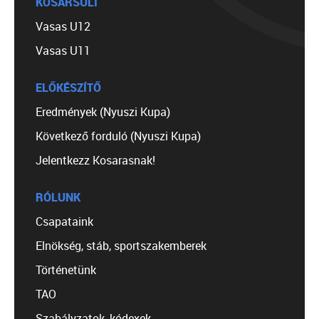
KOSÁRSULI
Vasas U12
Vasas U11
ELŐKÉSZÍTŐ
Eredmények (Nyuszi Kupa)
Következő forduló (Nyuszi Kupa)
Jelentkezz Kosarasnak!
RÓLUNK
Csapataink
Elnökség, stáb, sportszakemberek
Történetünk
TAO
Szabályzatok, kódexek