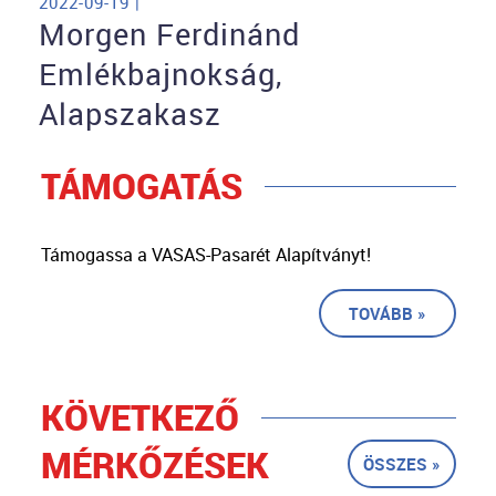
2022-09-19 |
Morgen Ferdinánd
Emlékbajnokság,
Alapszakasz
TÁMOGATÁS
Támogassa a VASAS-Pasarét Alapítványt!
TOVÁBB »
KÖVETKEZŐ
MÉRKŐZÉSEK
ÖSSZES »