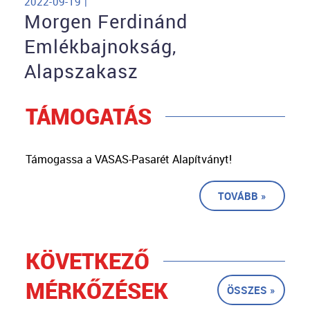
2022-09-19 |
Morgen Ferdinánd
Emlékbajnokság,
Alapszakasz
TÁMOGATÁS
Támogassa a VASAS-Pasarét Alapítványt!
TOVÁBB »
KÖVETKEZŐ
MÉRKŐZÉSEK
ÖSSZES »