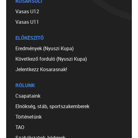
KOSÁRSULI
Vasas U12
Vasas U11
ELŐKÉSZÍTŐ
Eredmények (Nyuszi Kupa)
Következő forduló (Nyuszi Kupa)
Jelentkezz Kosarasnak!
RÓLUNK
Csapataink
Elnökség, stáb, sportszakemberek
Történetünk
TAO
Szabályzatok, kódexek