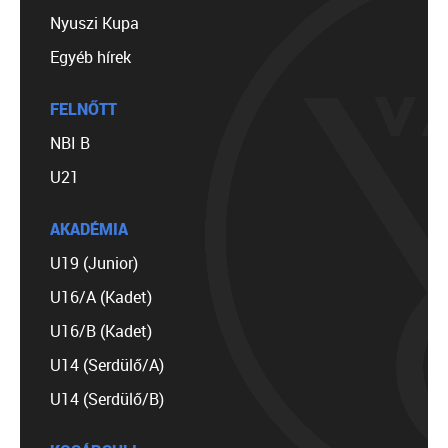
Nyuszi Kupa
Egyéb hírek
FELNŐTT
NBI B
U21
AKADÉMIA
U19 (Junior)
U16/A (Kadet)
U16/B (Kadet)
U14 (Serdülő/A)
U14 (Serdülő/B)