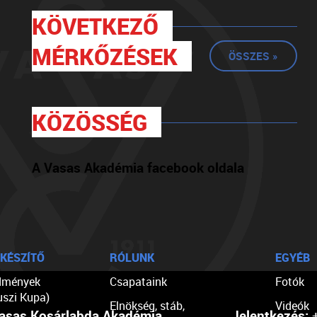
KÖVETKEZŐ
MÉRKŐZÉSEK
ÖSSZES »
KÖZÖSSÉG
A Vasas Akadémia facebook oldala
KÉSZÍTŐ
RÓLUNK
EGYÉB
dmények
Csapataink
Fotók
uszi Kupa)
Elnökség, stáb,
Videók
asas Kosárlabda Akadémia
Jelentkezés:
+