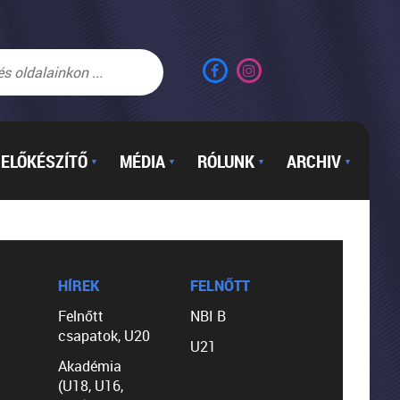
ELŐKÉSZÍTŐ
MÉDIA
RÓLUNK
ARCHIV
▼
▼
▼
▼
HÍREK
FELNŐTT
Felnőtt
NBI B
csapatok, U20
U21
Akadémia
(U18, U16,