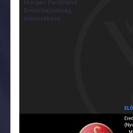
Morgen Ferdinánd
Emlékbajnokság,
Alapszakasz
ELŐ
Ere
(Ny
V