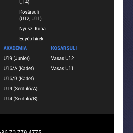
U14)
Kosársuli
(U12, U11)
Nyuszi Kupa
Egyéb hírek
AKADÉMIA
KOSÁRSULI
U19 (Junior)
Vasas U12
U16/A (Kadet)
Vasas U11
U16/B (Kadet)
U14 (Serdülő/A)
U14 (Serdülő/B)
36 70 779 4775