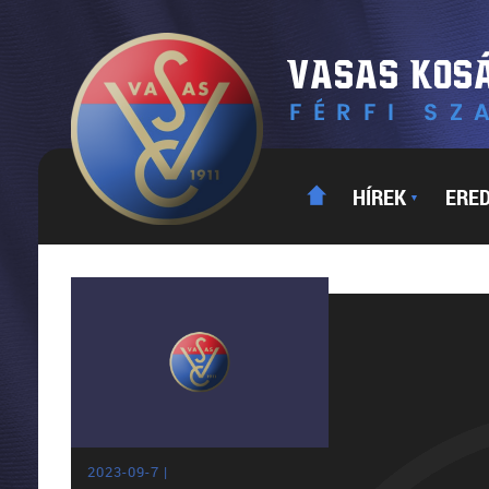
HÍREK
ERE
▼
2023-09-7 |