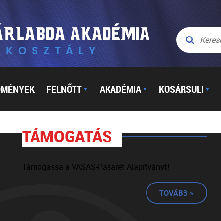
DMÉNYEK
FELNŐTT
AKADÉMIA
KOSÁRSULI
▼
▼
▼
TÁMOGATÁS
Támogassa a VASAS-Pasarét Alapítványt!
TOVÁBB »