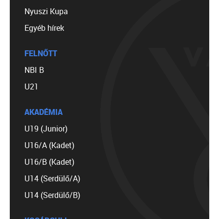
Nyuszi Kupa
Egyéb hírek
FELNŐTT
NBI B
U21
AKADÉMIA
U19 (Junior)
U16/A (Kadet)
U16/B (Kadet)
U14 (Serdülő/A)
U14 (Serdülő/B)