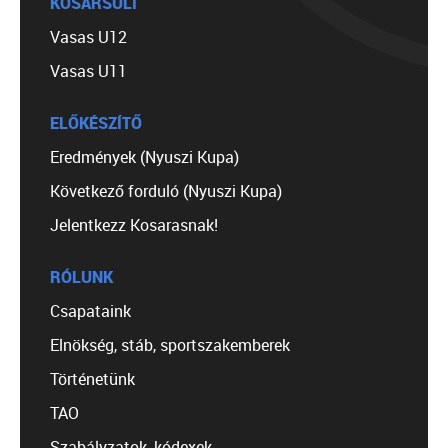
KOSÁRSULI
Vasas U12
Vasas U11
ELŐKÉSZÍTŐ
Eredmények (Nyuszi Kupa)
Következő forduló (Nyuszi Kupa)
Jelentkezz Kosarasnak!
RÓLUNK
Csapataink
Elnökség, stáb, sportszakemberek
Történetünk
TAO
Szabályzatok, kódexek