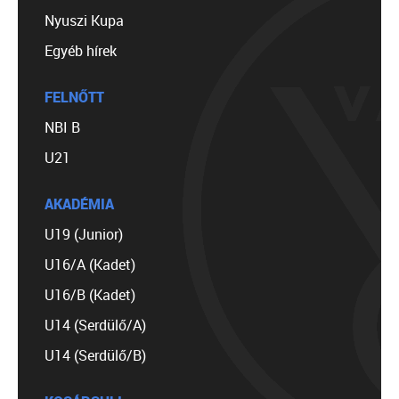
Nyuszi Kupa
Egyéb hírek
FELNŐTT
NBI B
U21
AKADÉMIA
U19 (Junior)
U16/A (Kadet)
U16/B (Kadet)
U14 (Serdülő/A)
U14 (Serdülő/B)