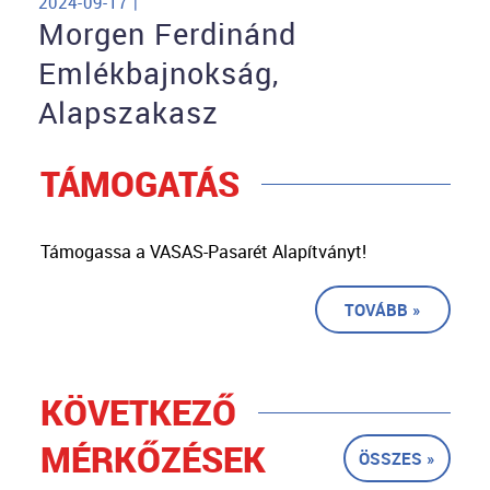
2024-09-17 |
Morgen Ferdinánd
Emlékbajnokság,
Alapszakasz
TÁMOGATÁS
Támogassa a VASAS-Pasarét Alapítványt!
TOVÁBB »
KÖVETKEZŐ
MÉRKŐZÉSEK
ÖSSZES »