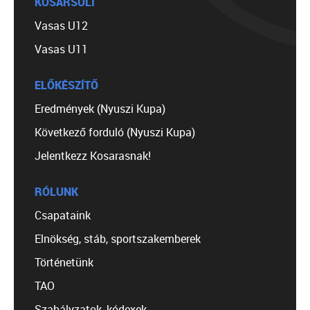
KOSÁRSULI
Vasas U12
Vasas U11
ELŐKÉSZÍTŐ
Eredmények (Nyuszi Kupa)
Következő forduló (Nyuszi Kupa)
Jelentkezz Kosarasnak!
RÓLUNK
Csapataink
Elnökség, stáb, sportszakemberek
Történetünk
TAO
Szabályzatok, kódexek