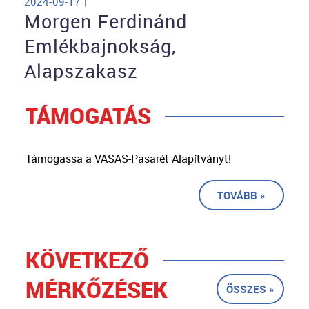
2024-09-17 |
Morgen Ferdinánd
Emlékbajnokság,
Alapszakasz
TÁMOGATÁS
Támogassa a VASAS-Pasarét Alapítványt!
TOVÁBB »
KÖVETKEZŐ
MÉRKŐZÉSEK
ÖSSZES »