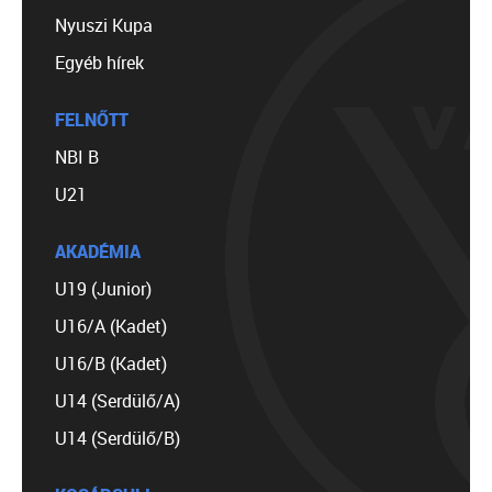
Nyuszi Kupa
Egyéb hírek
FELNŐTT
NBI B
U21
AKADÉMIA
U19 (Junior)
U16/A (Kadet)
U16/B (Kadet)
U14 (Serdülő/A)
U14 (Serdülő/B)