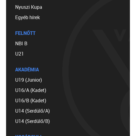
Nyuszi Kupa
Egyéb hírek
FELNŐTT
NBI B
U21
AKADÉMIA
U19 (Junior)
U16/A (Kadet)
U16/B (Kadet)
U14 (Serdülő/A)
U14 (Serdülő/B)