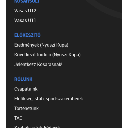
KOSÁRSULI
Vasas U12
Vasas U11
ELŐKÉSZÍTŐ
Eredmények (Nyuszi Kupa)
Következő forduló (Nyuszi Kupa)
Jelentkezz Kosarasnak!
RÓLUNK
Csapataink
Elnökség, stáb, sportszakemberek
Történetünk
TAO
Szabályzatok, kódexek