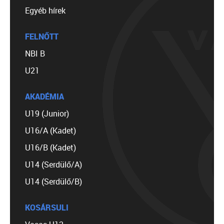
Egyéb hírek
FELNŐTT
NBI B
U21
AKADÉMIA
U19 (Junior)
U16/A (Kadet)
U16/B (Kadet)
U14 (Serdülő/A)
U14 (Serdülő/B)
KOSÁRSULI