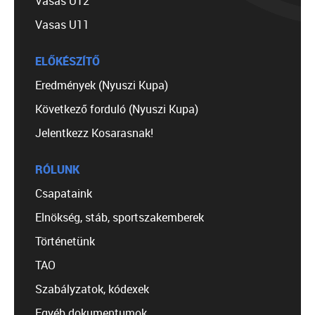
Vasas U12
Vasas U11
ELŐKÉSZÍTŐ
Eredmények (Nyuszi Kupa)
Következő forduló (Nyuszi Kupa)
Jelentkezz Kosarasnak!
RÓLUNK
Csapataink
Elnökség, stáb, sportszakemberek
Történetünk
TAO
Szabályzatok, kódexek
Egyéb dokumentumok