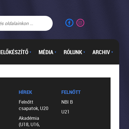
ELŐKÉSZÍTŐ
MÉDIA
RÓLUNK
ARCHIV
▼
▼
▼
▼
HÍREK
FELNŐTT
Felnőtt
NBI B
csapatok, U20
U21
Akadémia
(U18, U16,