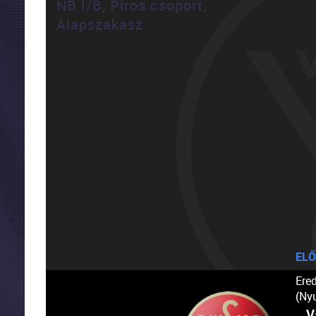
NB I/B, Piros csoport,
Alapszakasz
ELŐ
Ere
(Ny
V