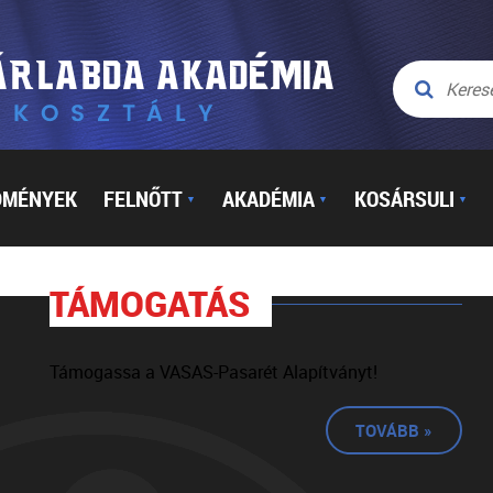
DMÉNYEK
FELNŐTT
AKADÉMIA
KOSÁRSULI
▼
▼
▼
TÁMOGATÁS
Támogassa a VASAS-Pasarét Alapítványt!
TOVÁBB »