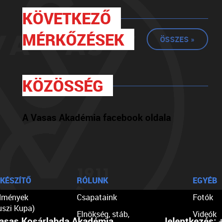
KÖVETKEZŐ
MÉRKŐZÉSEK
ÖSSZES »
KÖZÖSSÉG
A Vasas Akadémia facebook oldala
KÉSZÍTŐ
RÓLUNK
EGYÉB
dmények
Csapataink
Fotók
uszi Kupa)
Elnökség, stáb,
Videók
asas Kosárlabda Akadémia
Jelentkezés:
+