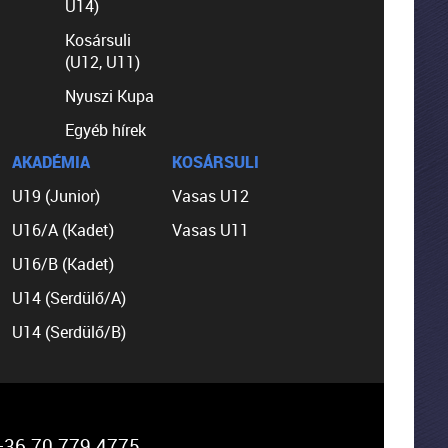
U14)
Kosársuli
(U12, U11)
Nyuszi Kupa
Egyéb hírek
AKADÉMIA
KOSÁRSULI
U19 (Junior)
Vasas U12
U16/A (Kadet)
Vasas U11
U16/B (Kadet)
U14 (Serdülő/A)
U14 (Serdülő/B)
36 70 779 4775