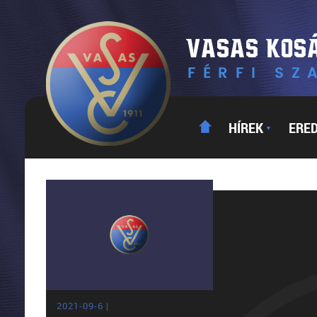
HÍREK
ERE
▼
2021-09-6 |