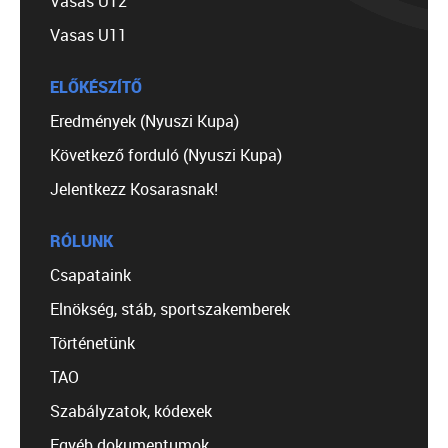
Vasas U12
Vasas U11
ELŐKÉSZÍTŐ
Eredmények (Nyuszi Kupa)
Következő forduló (Nyuszi Kupa)
Jelentkezz Kosarasnak!
RÓLUNK
Csapataink
Elnökség, stáb, sportszakemberek
Történetünk
TAO
Szabályzatok, kódexek
Egyéb dokumentumok