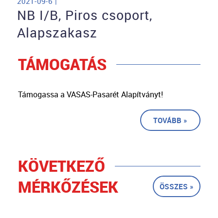
2021-09-6 |
NB I/B, Piros csoport,
Alapszakasz
TÁMOGATÁS
Támogassa a VASAS-Pasarét Alapítványt!
TOVÁBB »
KÖVETKEZŐ
MÉRKŐZÉSEK
ÖSSZES »