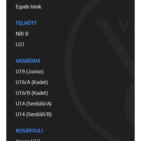
Egyéb hírek
FELNŐTT
NBI B
U21
AKADÉMIA
U19 (Junior)
U16/A (Kadet)
U16/B (Kadet)
U14 (Serdülő/A)
U14 (Serdülő/B)
KOSÁRSULI