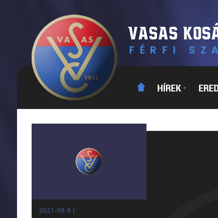
HÍREK
ERE
▼
2021-09-6 |