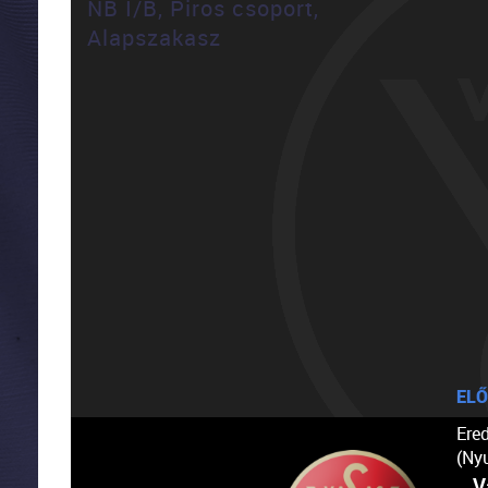
NB I/B, Piros csoport,
Alapszakasz
ELŐ
Ere
(Ny
V