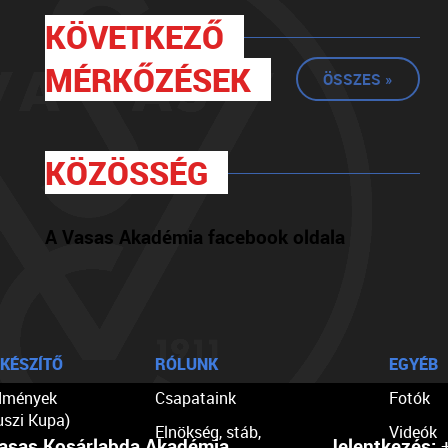
KÖVETKEZŐ
MÉRKŐZÉSEK
ÖSSZES »
KÖZÖSSÉG
A Vasas Akadémia facebook oldala
KÉSZÍTŐ
RÓLUNK
EGYÉB
dmények
Csapataink
Fotók
uszi Kupa)
Elnökség, stáb,
Videók
asas Kosárlabda Akadémia
Jelentkezés:
+