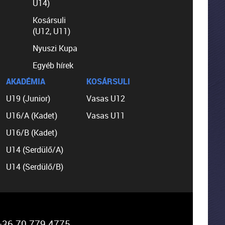
U14)
Kosársuli
(U12, U11)
Nyuszi Kupa
Egyéb hírek
AKADÉMIA
KOSÁRSULI
U19 (Junior)
Vasas U12
U16/A (Kadet)
Vasas U11
U16/B (Kadet)
U14 (Serdülő/A)
U14 (Serdülő/B)
36 70 779 4775