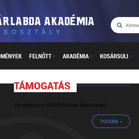
DMÉNYEK
FELNŐTT
AKADÉMIA
KOSÁRSULI
▼
▼
▼
TÁMOGATÁS
Támogassa a VASAS-Pasarét Alapítványt!
TOVÁBB »