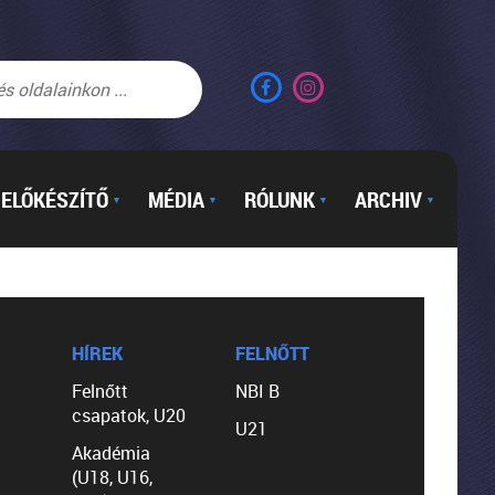
ELŐKÉSZÍTŐ
MÉDIA
RÓLUNK
ARCHIV
▼
▼
▼
▼
HÍREK
FELNŐTT
Felnőtt
NBI B
csapatok, U20
U21
Akadémia
(U18, U16,