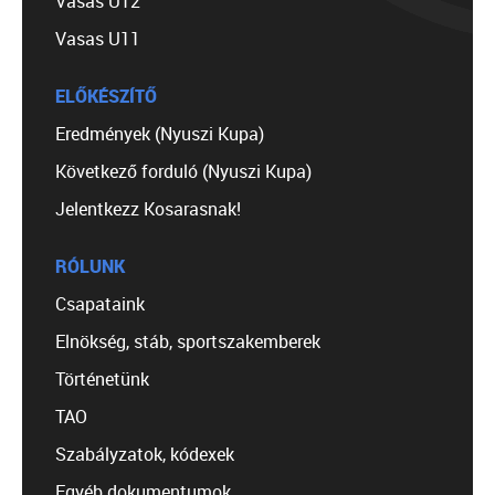
Vasas U12
Vasas U11
ELŐKÉSZÍTŐ
Eredmények (Nyuszi Kupa)
Következő forduló (Nyuszi Kupa)
Jelentkezz Kosarasnak!
RÓLUNK
Csapataink
Elnökség, stáb, sportszakemberek
Történetünk
TAO
Szabályzatok, kódexek
Egyéb dokumentumok