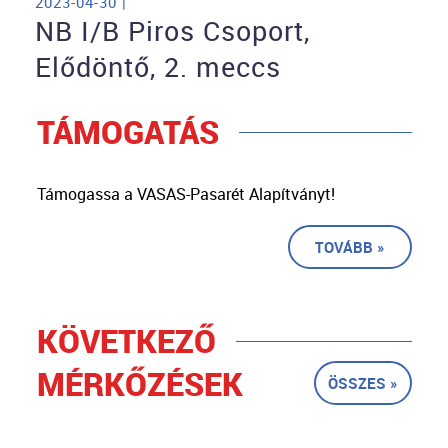
2023-04-30 |
NB I/B Piros Csoport,
Elődöntő, 2. meccs
TÁMOGATÁS
Támogassa a VASAS-Pasarét Alapítványt!
TOVÁBB »
KÖVETKEZŐ
MÉRKŐZÉSEK
ÖSSZES »