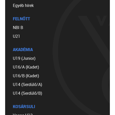
Egyéb hírek
FELNŐTT
NBI B
U21
AKADÉMIA
U19 (Junior)
U16/A (Kadet)
U16/B (Kadet)
U14 (Serdülő/A)
U14 (Serdülő/B)
KOSÁRSULI