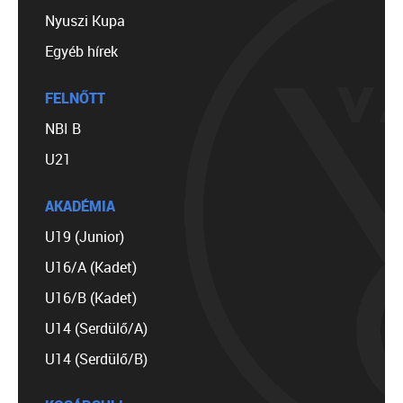
Nyuszi Kupa
Egyéb hírek
FELNŐTT
NBI B
U21
AKADÉMIA
U19 (Junior)
U16/A (Kadet)
U16/B (Kadet)
U14 (Serdülő/A)
U14 (Serdülő/B)