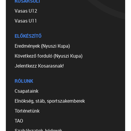
KOSÁRSULI
Vasas U12
Vasas U11
ELŐKÉSZÍTŐ
Eredmények (Nyuszi Kupa)
Következő forduló (Nyuszi Kupa)
Jelentkezz Kosarasnak!
RÓLUNK
Csapataink
Elnökség, stáb, sportszakemberek
Történetünk
TAO
Szabályzatok, kódexek