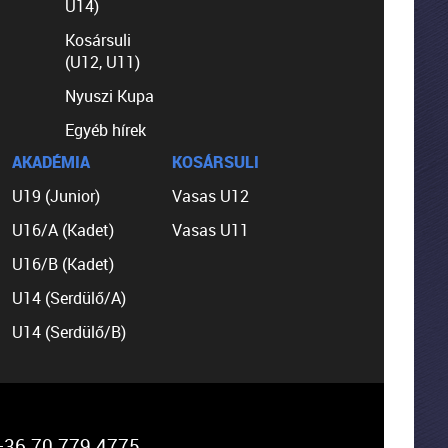
U14)
Kosársuli
(U12, U11)
Nyuszi Kupa
Egyéb hírek
AKADÉMIA
KOSÁRSULI
U19 (Junior)
Vasas U12
U16/A (Kadet)
Vasas U11
U16/B (Kadet)
U14 (Serdülő/A)
U14 (Serdülő/B)
36 70 779 4775