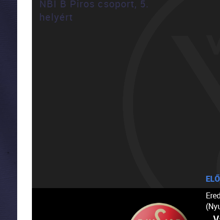
NBI B Piros csoport, 5.
helyért
ELŐ
Ere
(Ny
V