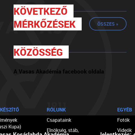
KÖVETKEZŐ
MÉRKŐZÉSEK
ÖSSZES »
KÖZÖSSÉG
A Vasas Akadémia facebook oldala
KÉSZÍTŐ
RÓLUNK
EGYÉB
dmények
Csapataink
Fotók
uszi Kupa)
Elnökség, stáb,
Videók
asas Kosárlabda Akadémia
Jelentkezés:
+