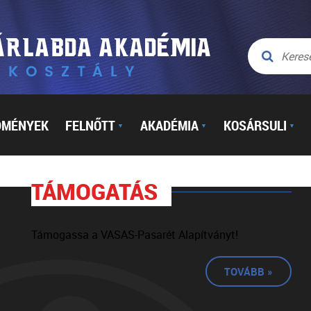
DMÉNYEK
FELNŐTT
AKADÉMIA
KOSÁRSULI
▼
▼
▼
TÁMOGATÁS
Támogassa a VASAS-Pasarét Alapítványt!
TOVÁBB »