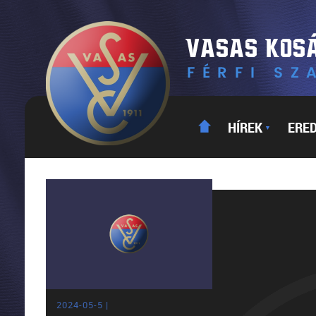
HÍREK
ERE
▼
2024-05-5 |