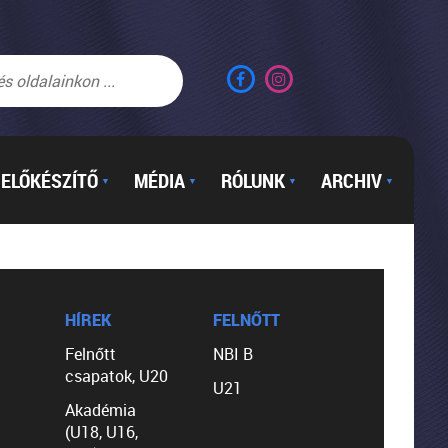
ELŐKÉSZÍTŐ
MÉDIA
RÓLUNK
ARCHIV
▼
▼
▼
▼
HÍREK
FELNŐTT
Felnőtt
NBI B
csapatok, U20
U21
Akadémia
(U18, U16,