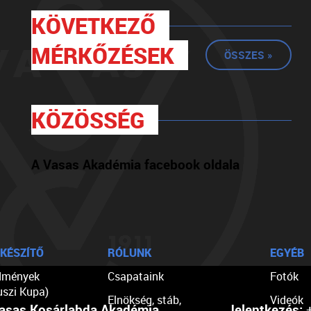
KÖVETKEZŐ
MÉRKŐZÉSEK
ÖSSZES »
KÖZÖSSÉG
A Vasas Akadémia facebook oldala
KÉSZÍTŐ
RÓLUNK
EGYÉB
dmények
Csapataink
Fotók
uszi Kupa)
Elnökség, stáb,
Videók
asas Kosárlabda Akadémia
Jelentkezés:
+