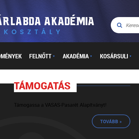
DMÉNYEK
FELNŐTT
AKADÉMIA
KOSÁRSULI
▼
▼
▼
TÁMOGATÁS
Támogassa a VASAS-Pasarét Alapítványt!
TOVÁBB »