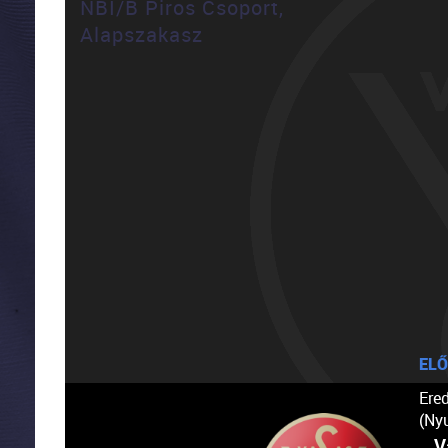
NBI/B Piros Csoport,
Alapszakasz
ELŐ
Ere
(Ny
V