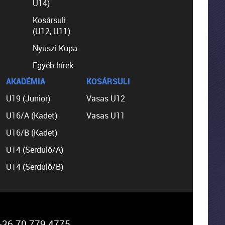
U14)
Kosársuli
(U12, U11)
Nyuszi Kupa
Egyéb hírek
AKADÉMIA
KOSÁRSULI
U19 (Junior)
Vasas U12
U16/A (Kadet)
Vasas U11
U16/B (Kadet)
U14 (Serdülő/A)
U14 (Serdülő/B)
36 70 779 4775