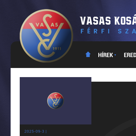
HÍREK
ERE
▼
2025-09-3 |