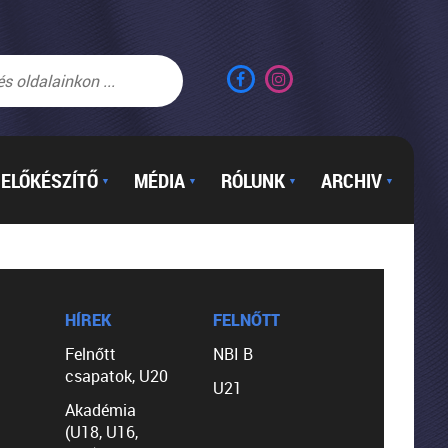
ELŐKÉSZÍTŐ
MÉDIA
RÓLUNK
ARCHIV
▼
▼
▼
▼
HÍREK
FELNŐTT
Felnőtt
NBI B
csapatok, U20
U21
Akadémia
(U18, U16,