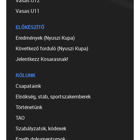
Vasas U12
Vasas U11
ELŐKÉSZÍTŐ
Eredmények (Nyuszi Kupa)
Következő forduló (Nyuszi Kupa)
Jelentkezz Kosarasnak!
RÓLUNK
Csapataink
Elnökség, stáb, sportszakemberek
Történetünk
TAO
Szabályzatok, kódexek
Egyéb dokumentumok