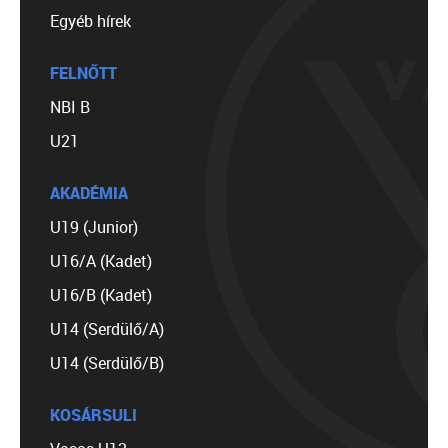
Egyéb hírek
FELNŐTT
NBI B
U21
AKADÉMIA
U19 (Junior)
U16/A (Kadet)
U16/B (Kadet)
U14 (Serdülő/A)
U14 (Serdülő/B)
KOSÁRSULI