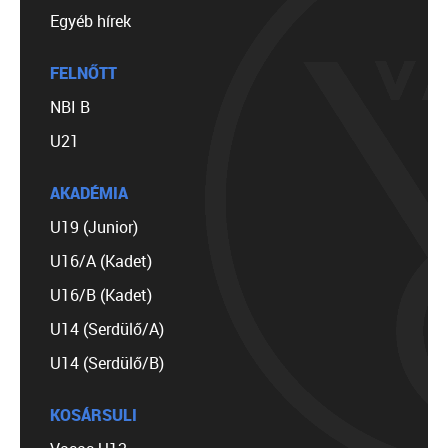
Egyéb hírek
FELNŐTT
NBI B
U21
AKADÉMIA
U19 (Junior)
U16/A (Kadet)
U16/B (Kadet)
U14 (Serdülő/A)
U14 (Serdülő/B)
KOSÁRSULI