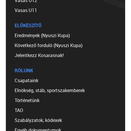
Vasas U12
Vasas U11
ELŐKÉSZÍTŐ
Eredmények (Nyuszi Kupa)
Következő forduló (Nyuszi Kupa)
Jelentkezz Kosarasnak!
RÓLUNK
Csapataink
Elnökség, stáb, sportszakemberek
Történetünk
TAO
Szabályzatok, kódexek
Egyéb dokumentumok