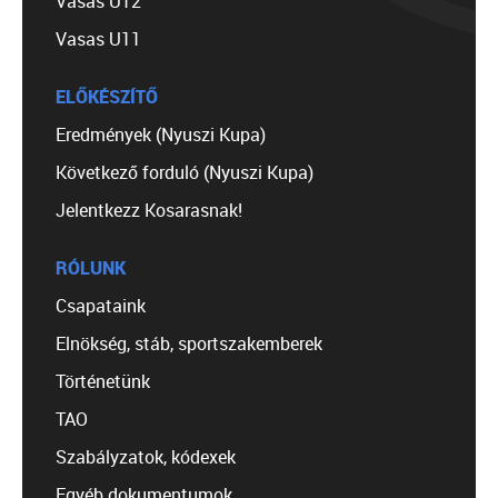
Vasas U12
Vasas U11
ELŐKÉSZÍTŐ
Eredmények (Nyuszi Kupa)
Következő forduló (Nyuszi Kupa)
Jelentkezz Kosarasnak!
RÓLUNK
Csapataink
Elnökség, stáb, sportszakemberek
Történetünk
TAO
Szabályzatok, kódexek
Egyéb dokumentumok