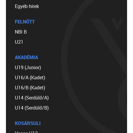
Egyéb hírek
FELNŐTT
NBI B
U21
AKADÉMIA
U19 (Junior)
U16/A (Kadet)
U16/B (Kadet)
U14 (Serdülő/A)
U14 (Serdülő/B)
KOSÁRSULI