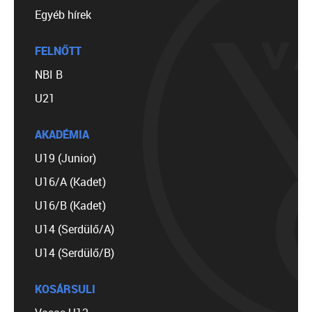
Egyéb hírek
FELNŐTT
NBI B
U21
AKADÉMIA
U19 (Junior)
U16/A (Kadet)
U16/B (Kadet)
U14 (Serdülő/A)
U14 (Serdülő/B)
KOSÁRSULI