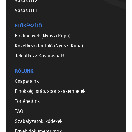
Vasas U12
Vasas U11
ELŐKÉSZÍTŐ
Eredmények (Nyuszi Kupa)
Következő forduló (Nyuszi Kupa)
Jelentkezz Kosarasnak!
RÓLUNK
Csapataink
Elnökség, stáb, sportszakemberek
Történetünk
TAO
Szabályzatok, kódexek
Egyéb dokumentumok