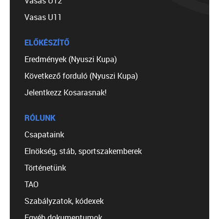
Vasas U12
Vasas U11
ELŐKÉSZÍTŐ
Eredmények (Nyuszi Kupa)
Következő forduló (Nyuszi Kupa)
Jelentkezz Kosarasnak!
RÓLUNK
Csapataink
Elnökség, stáb, sportszakemberek
Történetünk
TAO
Szabályzatok, kódexek
Egyéb dokumentumok