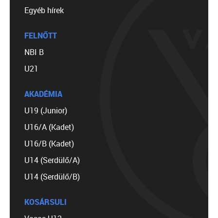
Egyéb hírek
FELNŐTT
NBI B
U21
AKADÉMIA
U19 (Junior)
U16/A (Kadet)
U16/B (Kadet)
U14 (Serdülő/A)
U14 (Serdülő/B)
KOSÁRSULI