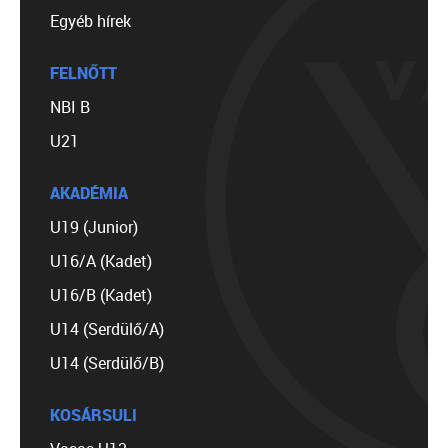
Egyéb hírek
FELNŐTT
NBI B
U21
AKADÉMIA
U19 (Junior)
U16/A (Kadet)
U16/B (Kadet)
U14 (Serdülő/A)
U14 (Serdülő/B)
KOSÁRSULI