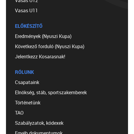
Vasas U12
Vasas U11
ELŐKÉSZÍTŐ
Eredmények (Nyuszi Kupa)
Következő forduló (Nyuszi Kupa)
Jelentkezz Kosarasnak!
RÓLUNK
Csapataink
Elnökség, stáb, sportszakemberek
Történetünk
TAO
Szabályzatok, kódexek
Egyéb dokumentumok