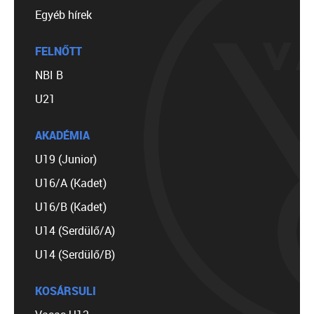
Egyéb hírek
FELNŐTT
NBI B
U21
AKADÉMIA
U19 (Junior)
U16/A (Kadet)
U16/B (Kadet)
U14 (Serdülő/A)
U14 (Serdülő/B)
KOSÁRSULI