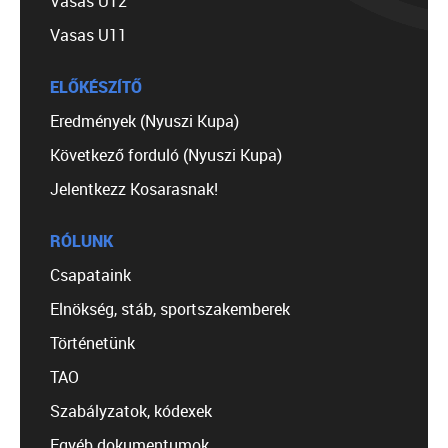
Vasas U12
Vasas U11
ELŐKÉSZÍTŐ
Eredmények (Nyuszi Kupa)
Következő forduló (Nyuszi Kupa)
Jelentkezz Kosarasnak!
RÓLUNK
Csapataink
Elnökség, stáb, sportszakemberek
Történetünk
TAO
Szabályzatok, kódexek
Egyéb dokumentumok