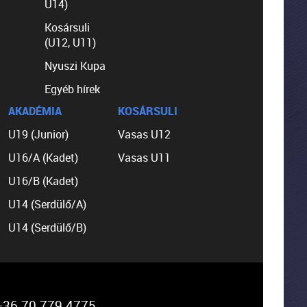
U14)
Kosársuli
(U12, U11)
Nyuszi Kupa
Egyéb hírek
AKADÉMIA
KOSÁRSULI
U19 (Junior)
Vasas U12
U16/A (Kadet)
Vasas U11
U16/B (Kadet)
U14 (Serdülő/A)
U14 (Serdülő/B)
36 70 779 4775