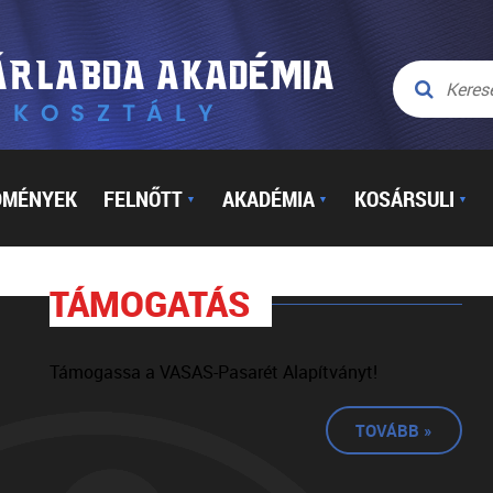
DMÉNYEK
FELNŐTT
AKADÉMIA
KOSÁRSULI
▼
▼
▼
TÁMOGATÁS
Támogassa a VASAS-Pasarét Alapítványt!
TOVÁBB »