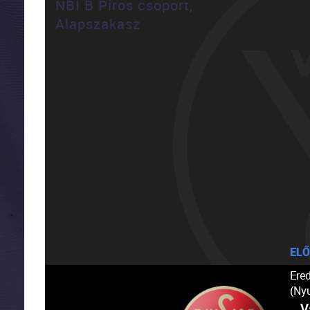
NBI B Piros csoport,
Alapszakasz
ELŐ
Ere
(Ny
V