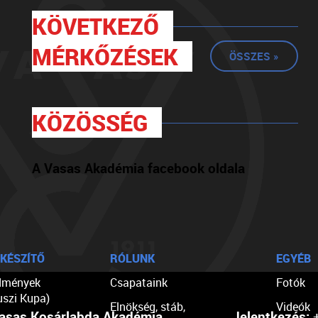
KÖVETKEZŐ
MÉRKŐZÉSEK
ÖSSZES »
KÖZÖSSÉG
A Vasas Akadémia facebook oldala
KÉSZÍTŐ
RÓLUNK
EGYÉB
dmények
Csapataink
Fotók
uszi Kupa)
Elnökség, stáb,
Videók
asas Kosárlabda Akadémia
Jelentkezés:
+