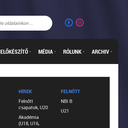
ELŐKÉSZÍTŐ
MÉDIA
RÓLUNK
ARCHIV
▼
▼
▼
▼
HÍREK
FELNŐTT
Felnőtt
NBI B
csapatok, U20
U21
Akadémia
(U18, U16,