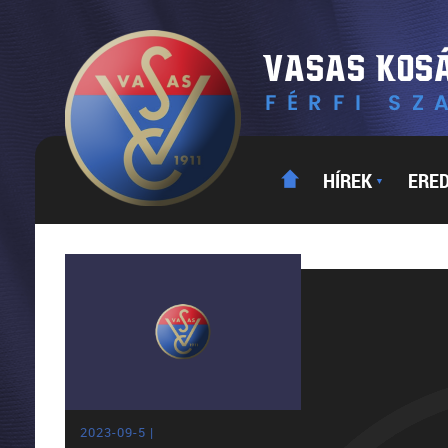
HÍREK
ERE
▼
2023-09-5 |