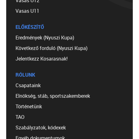
Vasas U12
Vasas U11
ELŐKÉSZÍTŐ
Eredmények (Nyuszi Kupa)
Következő forduló (Nyuszi Kupa)
Jelentkezz Kosarasnak!
RÓLUNK
Csapataink
Elnökség, stáb, sportszakemberek
Történetünk
TAO
Szabályzatok, kódexek
Egyéb dokumentumok