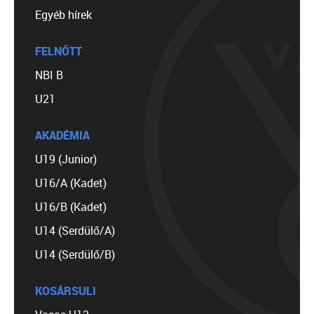
Egyéb hírek
FELNŐTT
NBI B
U21
AKADÉMIA
U19 (Junior)
U16/A (Kadet)
U16/B (Kadet)
U14 (Serdülő/A)
U14 (Serdülő/B)
KOSÁRSULI