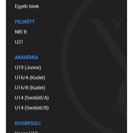
Egyéb hírek
FELNŐTT
NBI B
U21
AKADÉMIA
U19 (Junior)
U16/A (Kadet)
U16/B (Kadet)
U14 (Serdülő/A)
U14 (Serdülő/B)
KOSÁRSULI