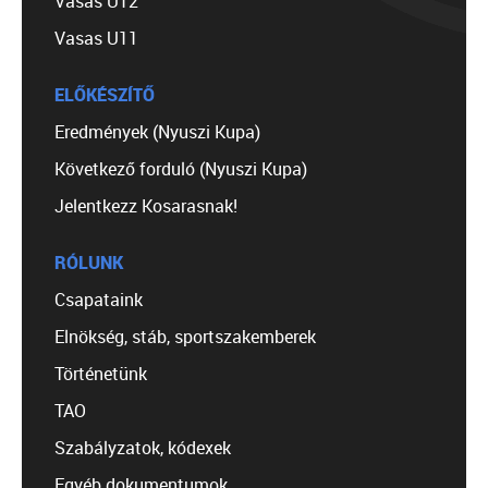
Vasas U12
Vasas U11
ELŐKÉSZÍTŐ
Eredmények (Nyuszi Kupa)
Következő forduló (Nyuszi Kupa)
Jelentkezz Kosarasnak!
RÓLUNK
Csapataink
Elnökség, stáb, sportszakemberek
Történetünk
TAO
Szabályzatok, kódexek
Egyéb dokumentumok