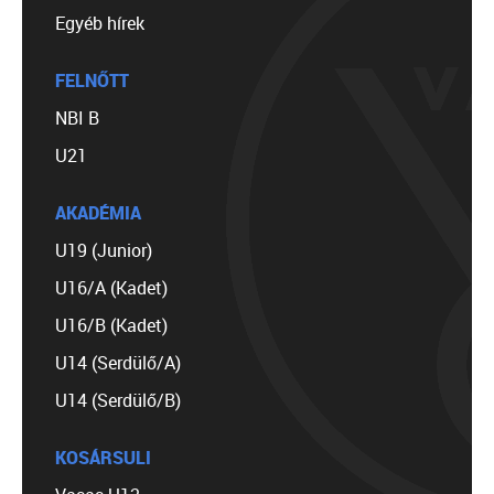
Egyéb hírek
FELNŐTT
NBI B
U21
AKADÉMIA
U19 (Junior)
U16/A (Kadet)
U16/B (Kadet)
U14 (Serdülő/A)
U14 (Serdülő/B)
KOSÁRSULI