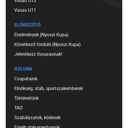
Vasas U12
Vasas U11
ELŐKÉSZÍTŐ
Eredmények (Nyuszi Kupa)
Következő forduló (Nyuszi Kupa)
Jelentkezz Kosarasnak!
RÓLUNK
Csapataink
Elnökség, stáb, sportszakemberek
Történetünk
TAO
Szabályzatok, kódexek
Egyéb dokumentumok