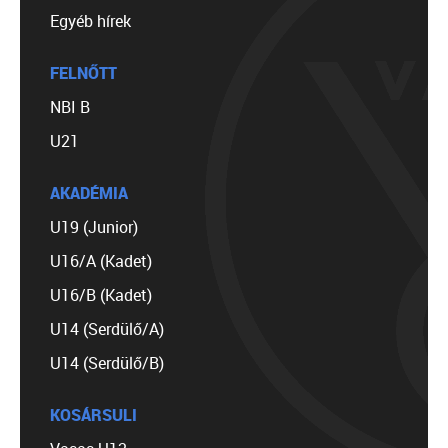
Egyéb hírek
FELNŐTT
NBI B
U21
AKADÉMIA
U19 (Junior)
U16/A (Kadet)
U16/B (Kadet)
U14 (Serdülő/A)
U14 (Serdülő/B)
KOSÁRSULI