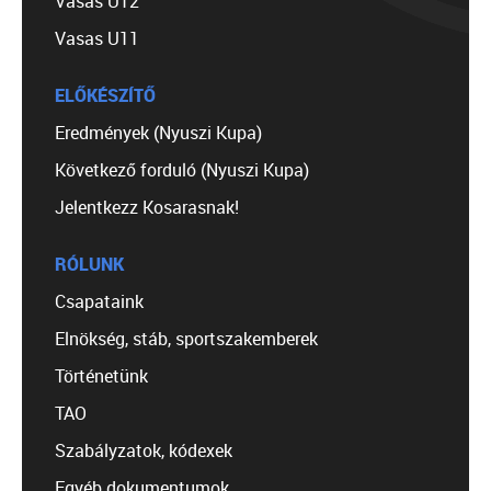
Vasas U12
Vasas U11
ELŐKÉSZÍTŐ
Eredmények (Nyuszi Kupa)
Következő forduló (Nyuszi Kupa)
Jelentkezz Kosarasnak!
RÓLUNK
Csapataink
Elnökség, stáb, sportszakemberek
Történetünk
TAO
Szabályzatok, kódexek
Egyéb dokumentumok