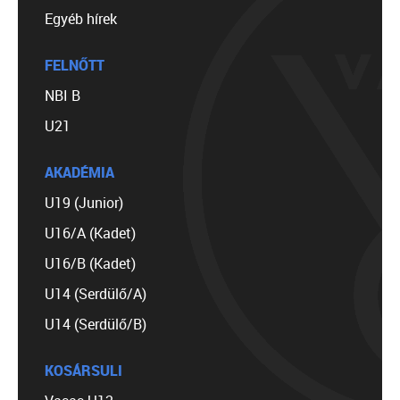
Egyéb hírek
FELNŐTT
NBI B
U21
AKADÉMIA
U19 (Junior)
U16/A (Kadet)
U16/B (Kadet)
U14 (Serdülő/A)
U14 (Serdülő/B)
KOSÁRSULI