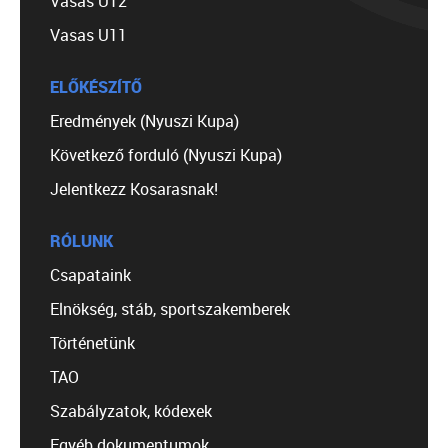
Vasas U12
Vasas U11
ELŐKÉSZÍTŐ
Eredmények (Nyuszi Kupa)
Következő forduló (Nyuszi Kupa)
Jelentkezz Kosarasnak!
RÓLUNK
Csapataink
Elnökség, stáb, sportszakemberek
Történetünk
TAO
Szabályzatok, kódexek
Egyéb dokumentumok