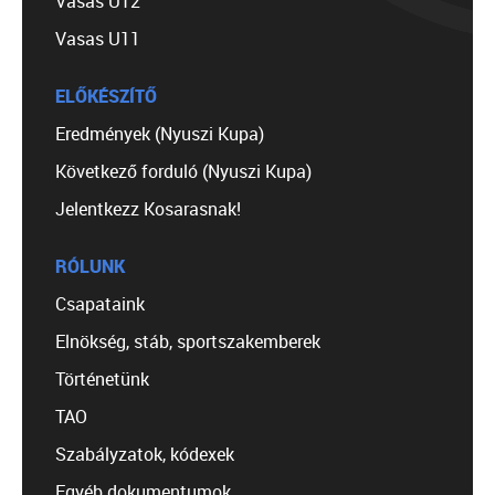
Vasas U12
Vasas U11
ELŐKÉSZÍTŐ
Eredmények (Nyuszi Kupa)
Következő forduló (Nyuszi Kupa)
Jelentkezz Kosarasnak!
RÓLUNK
Csapataink
Elnökség, stáb, sportszakemberek
Történetünk
TAO
Szabályzatok, kódexek
Egyéb dokumentumok