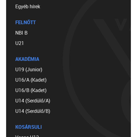
Egyéb hírek
FELNŐTT
NBI B
U21
AKADÉMIA
U19 (Junior)
U16/A (Kadet)
U16/B (Kadet)
U14 (Serdülő/A)
U14 (Serdülő/B)
KOSÁRSULI