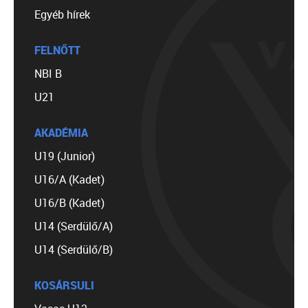
Egyéb hírek
FELNŐTT
NBI B
U21
AKADÉMIA
U19 (Junior)
U16/A (Kadet)
U16/B (Kadet)
U14 (Serdülő/A)
U14 (Serdülő/B)
KOSÁRSULI