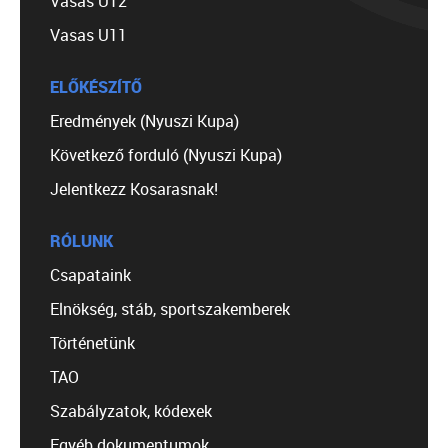
Vasas U12
Vasas U11
ELŐKÉSZÍTŐ
Eredmények (Nyuszi Kupa)
Következő forduló (Nyuszi Kupa)
Jelentkezz Kosarasnak!
RÓLUNK
Csapataink
Elnökség, stáb, sportszakemberek
Történetünk
TAO
Szabályzatok, kódexek
Egyéb dokumentumok