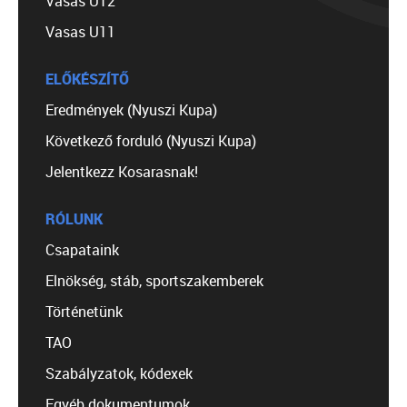
Vasas U12
Vasas U11
ELŐKÉSZÍTŐ
Eredmények (Nyuszi Kupa)
Következő forduló (Nyuszi Kupa)
Jelentkezz Kosarasnak!
RÓLUNK
Csapataink
Elnökség, stáb, sportszakemberek
Történetünk
TAO
Szabályzatok, kódexek
Egyéb dokumentumok