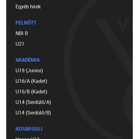
Egyéb hírek
FELNŐTT
NBI B
U21
AKADÉMIA
U19 (Junior)
U16/A (Kadet)
U16/B (Kadet)
U14 (Serdülő/A)
U14 (Serdülő/B)
KOSÁRSULI