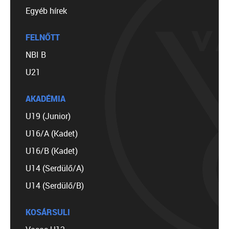
Egyéb hírek
FELNŐTT
NBI B
U21
AKADÉMIA
U19 (Junior)
U16/A (Kadet)
U16/B (Kadet)
U14 (Serdülő/A)
U14 (Serdülő/B)
KOSÁRSULI