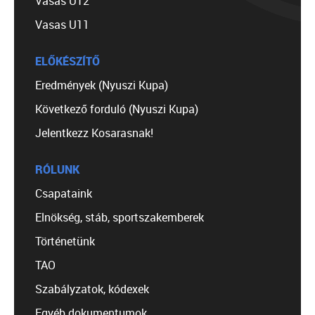
Vasas U12
Vasas U11
ELŐKÉSZÍTŐ
Eredmények (Nyuszi Kupa)
Következő forduló (Nyuszi Kupa)
Jelentkezz Kosarasnak!
RÓLUNK
Csapataink
Elnökség, stáb, sportszakemberek
Történetünk
TAO
Szabályzatok, kódexek
Egyéb dokumentumok