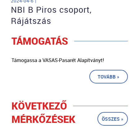
2024-04-6 |
NBI B Piros csoport,
Rájátszás
TÁMOGATÁS
Támogassa a VASAS-Pasarét Alapítványt!
TOVÁBB »
KÖVETKEZŐ
MÉRKŐZÉSEK
ÖSSZES »