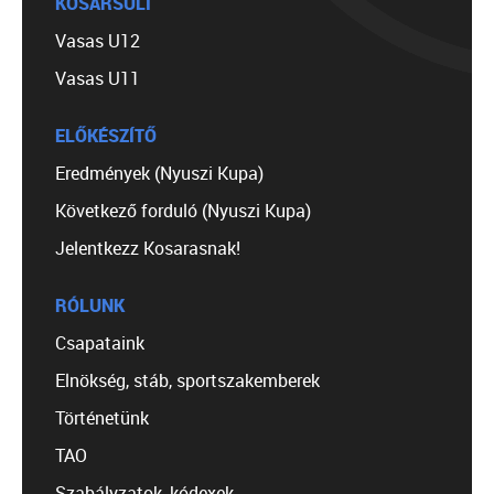
KOSÁRSULI
Vasas U12
Vasas U11
ELŐKÉSZÍTŐ
Eredmények (Nyuszi Kupa)
Következő forduló (Nyuszi Kupa)
Jelentkezz Kosarasnak!
RÓLUNK
Csapataink
Elnökség, stáb, sportszakemberek
Történetünk
TAO
Szabályzatok, kódexek