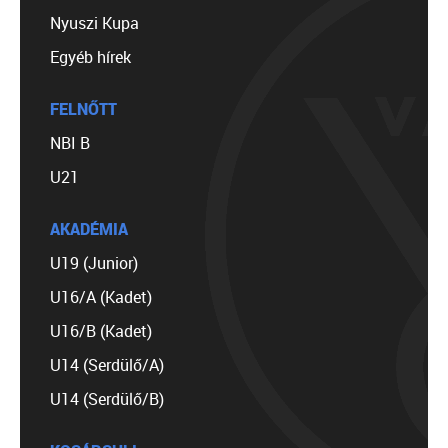
Nyuszi Kupa
Egyéb hírek
FELNŐTT
NBI B
U21
AKADÉMIA
U19 (Junior)
U16/A (Kadet)
U16/B (Kadet)
U14 (Serdülő/A)
U14 (Serdülő/B)