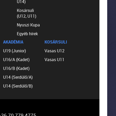
U14)
Kosársuli
(U12, U11)
Nyuszi Kupa
Egyéb hírek
AKADÉMIA
KOSÁRSULI
U19 (Junior)
Vasas U12
U16/A (Kadet)
Vasas U11
U16/B (Kadet)
U14 (Serdülő/A)
U14 (Serdülő/B)
36 70 779 4775