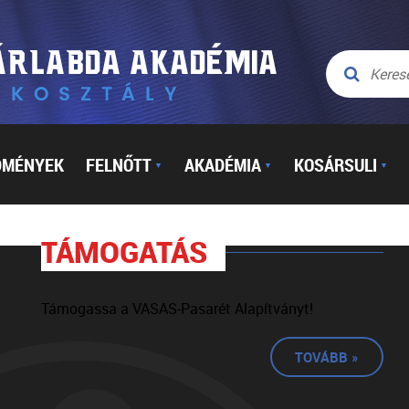
DMÉNYEK
FELNŐTT
AKADÉMIA
KOSÁRSULI
▼
▼
▼
TÁMOGATÁS
Támogassa a VASAS-Pasarét Alapítványt!
TOVÁBB »