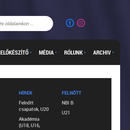
ELŐKÉSZÍTŐ
MÉDIA
RÓLUNK
ARCHIV
▼
▼
▼
▼
HÍREK
FELNŐTT
Felnőtt
NBI B
csapatok, U20
U21
Akadémia
(U18, U16,