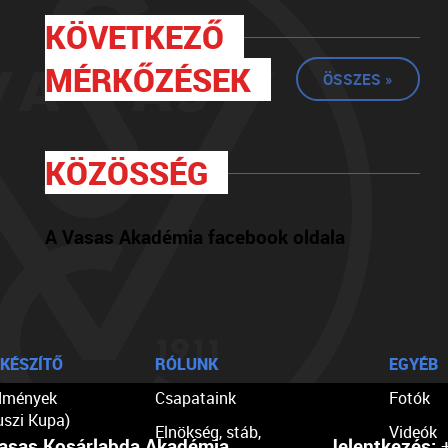
KÖVETKEZŐ
MÉRKŐZÉSEK
ÖSSZES »
KÖZÖSSÉG
A Vasas Akadémia facebook oldala
KÉSZÍTŐ
RÓLUNK
EGYÉB
dmények
Csapataink
Fotók
uszi Kupa)
Elnökség, stáb,
Videók
asas Kosárlabda Akadémia
Jelentkezés:
+