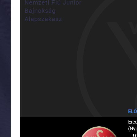
Nemzeti Fiú Junior
Bajnokság
Alapszakasz
ELŐ
Ere
(Ny
V