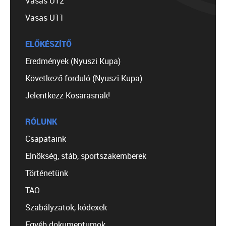
Vasas U12
Vasas U11
ELŐKÉSZÍTŐ
Eredmények (Nyuszi Kupa)
Következő forduló (Nyuszi Kupa)
Jelentkezz Kosarasnak!
RÓLUNK
Csapataink
Elnökség, stáb, sportszakemberek
Történetünk
TAO
Szabályzatok, kódexek
Egyéb dokumentumok