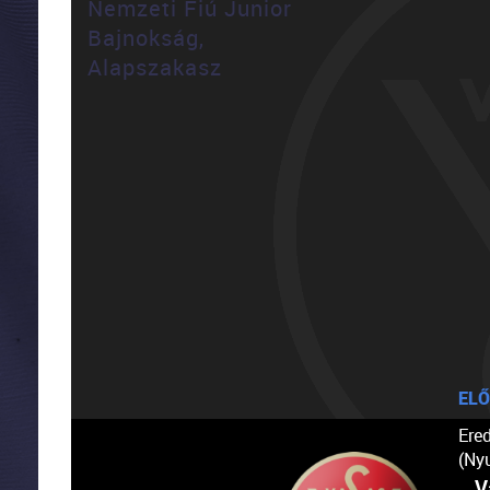
Nemzeti Fiú Junior
Bajnokság,
Alapszakasz
ELŐ
Ere
(Ny
V