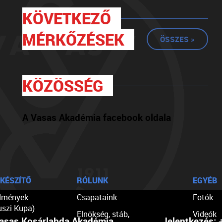
KÖVETKEZŐ
MÉRKŐZÉSEK
ÖSSZES »
KÖZÖSSÉG
A Vasas Akadémia facebook oldala
KÉSZÍTŐ
RÓLUNK
EGYÉB
dmények
Csapataink
Fotók
uszi Kupa)
Elnökség, stáb,
Videók
asas Kosárlabda Akadémia
Jelentkezés:
+