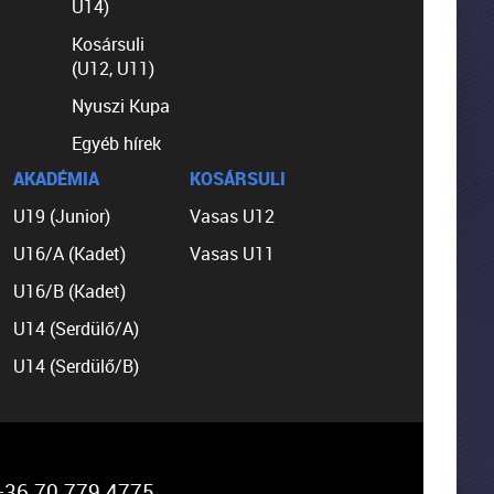
U14)
Kosársuli
(U12, U11)
Nyuszi Kupa
Egyéb hírek
AKADÉMIA
KOSÁRSULI
U19 (Junior)
Vasas U12
U16/A (Kadet)
Vasas U11
U16/B (Kadet)
U14 (Serdülő/A)
U14 (Serdülő/B)
36 70 779 4775