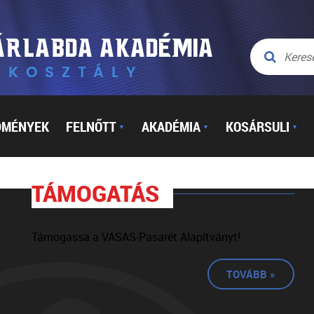
DMÉNYEK
FELNŐTT
AKADÉMIA
KOSÁRSULI
▼
▼
▼
TÁMOGATÁS
Támogassa a VASAS-Pasarét Alapítványt!
TOVÁBB »