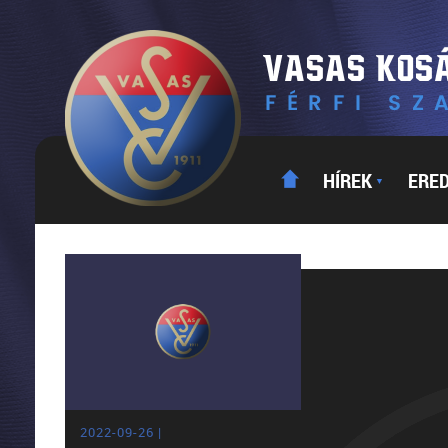
HÍREK
ERE
▼
2022-09-26 |