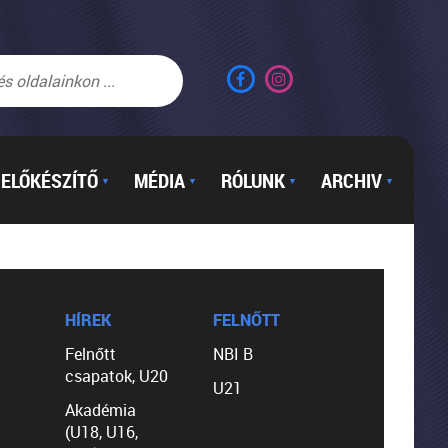
ELŐKÉSZÍTŐ
MÉDIA
RÓLUNK
ARCHIV
▼
▼
▼
▼
HÍREK
FELNŐTT
Felnőtt
NBI B
csapatok, U20
U21
Akadémia
(U18, U16,