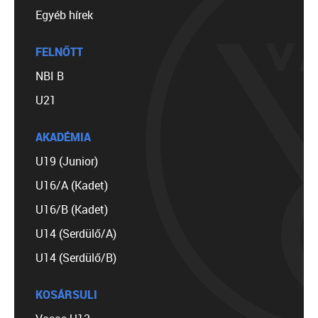
Egyéb hírek
FELNŐTT
NBI B
U21
AKADÉMIA
U19 (Junior)
U16/A (Kadet)
U16/B (Kadet)
U14 (Serdülő/A)
U14 (Serdülő/B)
KOSÁRSULI