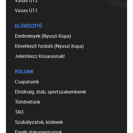
Vasas U12
Vasas U11
ELŐKÉSZÍTŐ
Eredmények (Nyuszi Kupa)
Következő forduló (Nyuszi Kupa)
Jelentkezz Kosarasnak!
RÓLUNK
Csapataink
Elnökség, stáb, sportszakemberek
Történetünk
TAO
Szabályzatok, kódexek
Egyéb dokumentumok